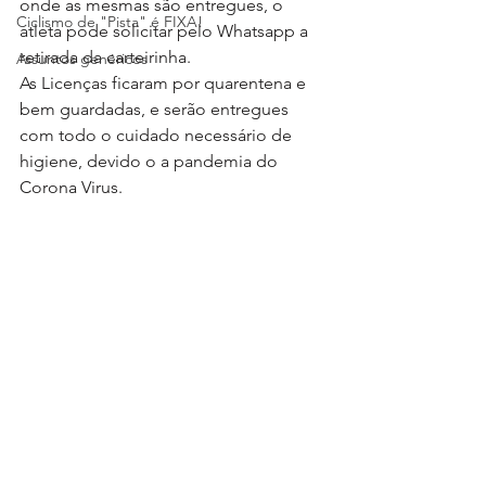
onde as mesmas são entregues, o 
Ciclismo de "Pista" é FIXA!
atleta pode solicitar pelo Whatsapp a 
retirada da carteirinha.
Assuntos genéricos
As Licenças ficaram por quarentena e 
bem guardadas, e serão entregues 
com todo o cuidado necessário de 
higiene, devido o a pandemia do 
Corona Virus.