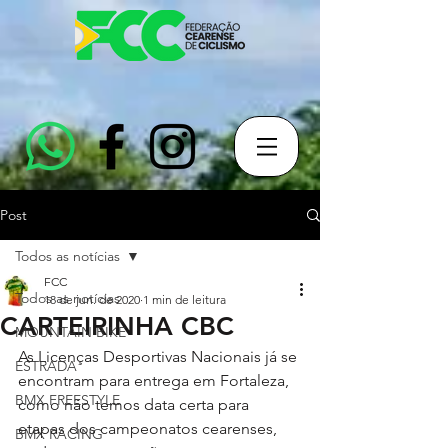
Post
Todos as notícias
FCC
Todos as notícias
18 de jun. de 2020
1 min de leitura
CARTEIRINHA CBC
MOUNTAIN BIKE
As Licenças Desportivas Nacionais já se 
ESTRADA
encontram para entrega em Fortaleza, 
BMX FREESTYLE
como não temos data certa para 
etapas dos campeonatos cearenses, 
BMX RACING