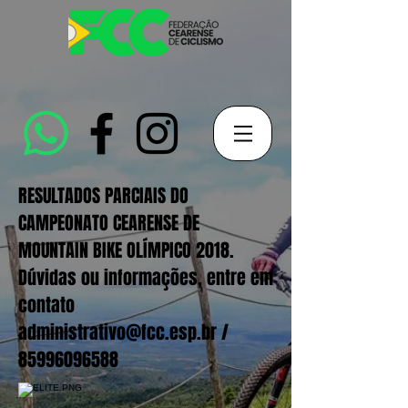
RESULTADOS PARCIAIS DO
CAMPEONATO CEARENSE DE
MOUNTAIN BIKE OLÍMPICO 2018.
Dúvidas ou informações, entre em
contato
administrativo@fcc.esp.br
/
85996096588