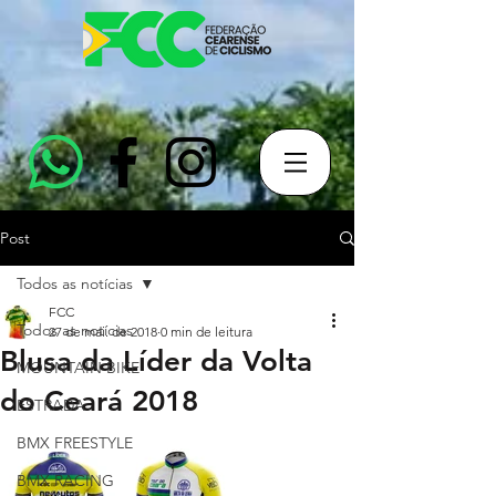
Post
Todos as notícias
FCC
Todos as notícias
27 de mai. de 2018
0 min de leitura
Blusa da Líder da Volta
MOUNTAIN BIKE
do Ceará 2018
ESTRADA
BMX FREESTYLE
BMX RACING