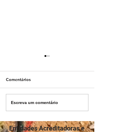
Comentários
Convocatória
Cancelamento 2a Etapa
Escreva um comentário
XC
Entidades Acreditadoras e