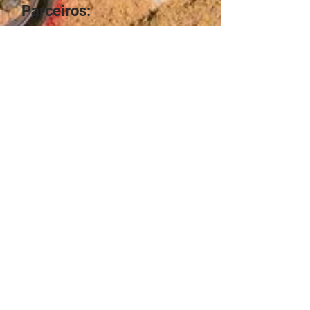
Parceiros:
Federação Cearense de Ciclismo
CNPJ: 06.621.825/0001-00
Rua Pedro Borges, 30, Sala 1008
Bairro: Centro,
fcc.ciclismo@gmail.com.br